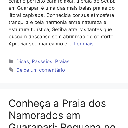
cenário perfeito para relaxar, a praia de Setiba
em Guarapari é uma das mais belas praias do
litoral capixaba. Conhecida por sua atmosfera
tranquila e pela harmonia entre natureza e
estrutura turística, Setiba atrai visitantes que
buscam descanso sem abrir mão de conforto.
Apreciar seu mar calmo e …
Ler mais
Categorias
Dicas
,
Passeios
,
Praias
Deixe um comentário
Conheça a Praia dos
Namorados em
Guarapari: Pequena no