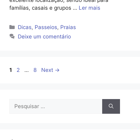
excelente localização, sendo ideal para
famílias, casais e grupos …
Ler mais
Categorias
Dicas
,
Passeios
,
Praias
Deixe um comentário
Page
Page
Page
1
2
…
8
Next
→
Pesquisar
por: