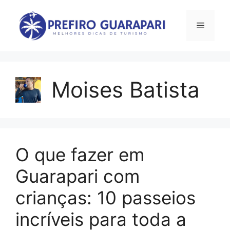
Pular
para
Menu
o
conteúdo
Moises Batista
O que fazer em
Guarapari com
crianças: 10 passeios
incríveis para toda a