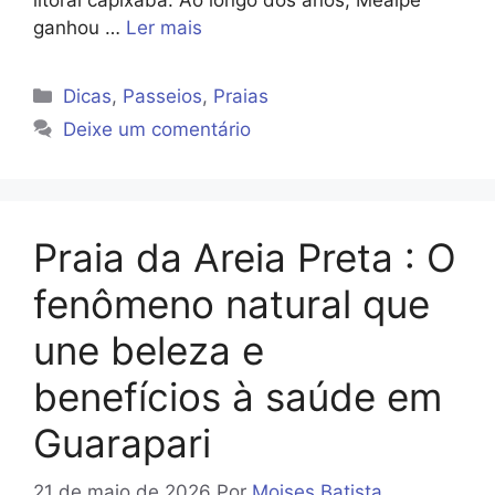
ganhou …
Ler mais
Categorias
Dicas
,
Passeios
,
Praias
Deixe um comentário
Praia da Areia Preta : O
fenômeno natural que
une beleza e
benefícios à saúde em
Guarapari
21 de maio de 2026
Por
Moises Batista