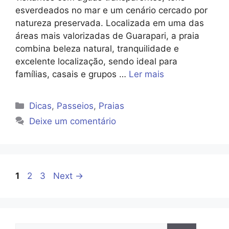
esverdeados no mar e um cenário cercado por
natureza preservada. Localizada em uma das
áreas mais valorizadas de Guarapari, a praia
combina beleza natural, tranquilidade e
excelente localização, sendo ideal para
famílias, casais e grupos …
Ler mais
Categorias
Dicas
,
Passeios
,
Praias
Deixe um comentário
Page
Page
Page
1
2
3
Next
→