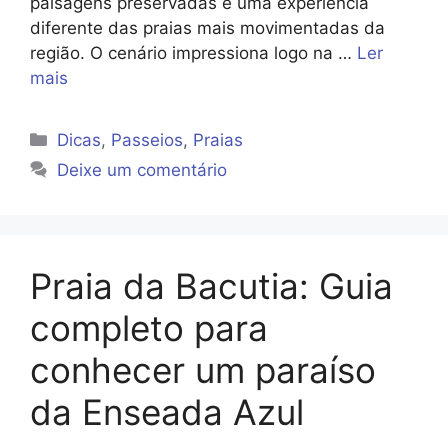
paisagens preservadas e uma experiência
diferente das praias mais movimentadas da
região. O cenário impressiona logo na …
Ler
mais
Categorias
Dicas
,
Passeios
,
Praias
Deixe um comentário
Praia da Bacutia: Guia
completo para
conhecer um paraíso
da Enseada Azul