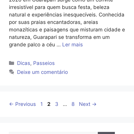
irresistível para quem busca festa, beleza
natural e experiências inesquecíveis. Conhecida
por suas praias encantadoras, areias
monazíticas e paisagens que misturam cidade e
natureza, Guarapari se transforma em um
grande palco a céu …
Ler mais
Categorias
Dicas
,
Passeios
Deixe um comentário
Page
Page
Page
Page
←
Previous
1
2
3
…
8
Next
→