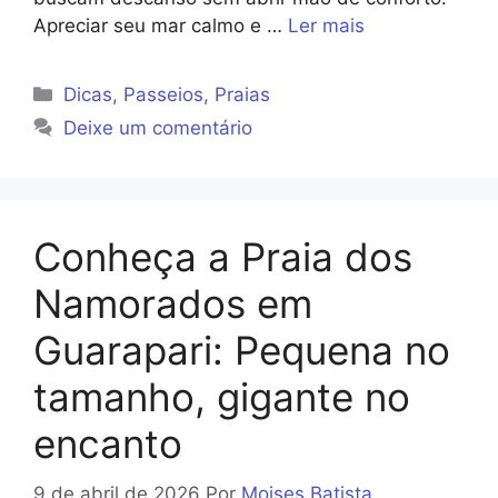
Apreciar seu mar calmo e …
Ler mais
Categorias
Dicas
,
Passeios
,
Praias
Deixe um comentário
Conheça a Praia dos
Namorados em
Guarapari: Pequena no
tamanho, gigante no
encanto
9 de abril de 2026
Por
Moises Batista