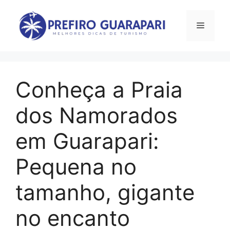
Pular
para
Menu
o
conteúdo
Conheça a Praia
dos Namorados
em Guarapari:
Pequena no
tamanho, gigante
no encanto